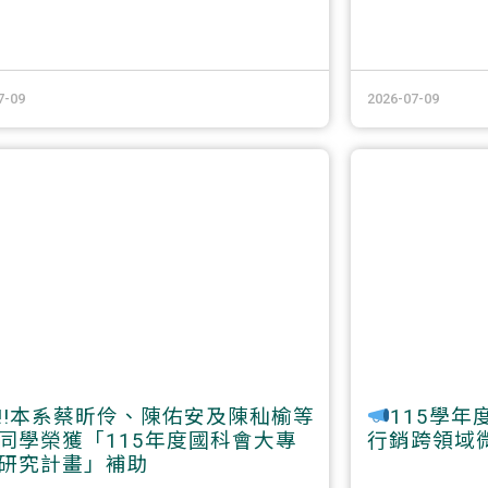
7-09
2026-07-09
!!本系蔡昕伶、陳佑安及陳秈榆等
115學年
同學榮獲「115年度國科會大專
行銷跨領域
研究計畫」補助