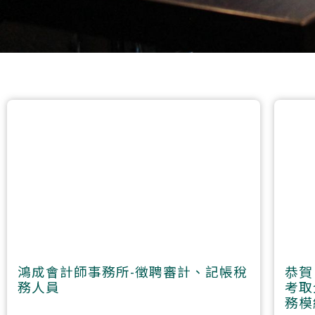
鴻成會計師事務所-徵聘審計、記帳稅
恭賀
務人員
考取
務模