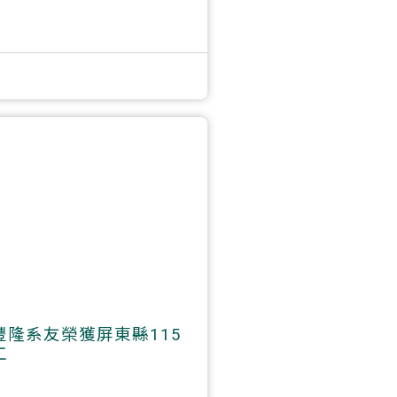
豐隆系友榮獲屏東縣115
工