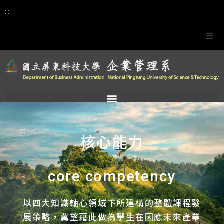
:::
企業管理系實務專題競賽
獎助學金專區
活動花絮
:::
行事曆
核心能力
English
core competency
以四大知識軸心領域下所建構的整體課程發
展策略，冀望藉此做為學生在因應未來產業