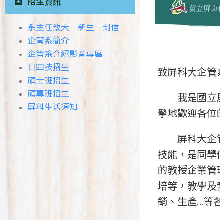
招生資訊
系主任致大一新生一封信
企管系簡介
企管系介紹影音專區
日四技招生
致屏科大企管
碩士班招生
碩專班招生
我是國立屏東
屏科生活須知
摯地歡迎各位
屏科大企管系
技能，是同學
的教授企業管
培等，教學及
銷、生產…等