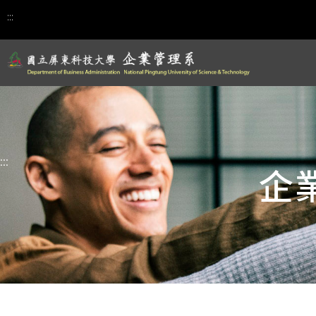
:::
:::
企